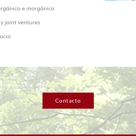
orgánico e inorgánico
y joint ventures
ocio
Contacto