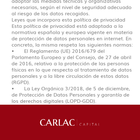
adoptar las medidas técnicas y organizativas 
necesarias, según el nivel de seguridad adecuado 
al riesgo de los datos recogidos.
Leyes que incorpora esta política de privacidad
Esta política de privacidad está adaptada a la 
normativa española y europea vigente en materia 
de protección de datos personales en internet. En 
concreto, la misma respeta las siguientes normas:
•	El Reglamento (UE) 2016/679 del 
Parlamento Europeo y del Consejo, de 27 de abril 
de 2016, relativo a la protección de las personas 
físicas en lo que respecta al tratamiento de datos 
personales y a la libre circulación de estos datos 
(RGPD).
•	La Ley Orgánica 3/2018, de 5 de diciembre, 
de Protección de Datos Personales y garantía de 
los derechos digitales (LOPD-GDD).
•	El Real Decreto 1720/2007, de 21 de 
diciembre, por el que se aprueba el Reglamento 
de desarrollo de la Ley Orgánica 15/1999, de 13 
de diciembre, de Protección de Datos de Carácter 
Personal (RDLOPD).
•	La Ley 34/2002, de 11 de julio, de Servicios 